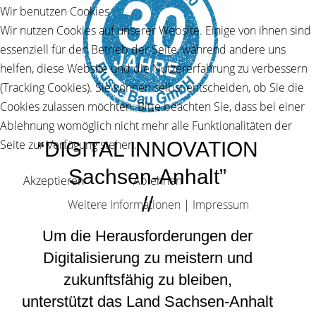
Wir benutzen Cookies
Wir nutzen Cookies auf unserer Website. Einige von ihnen sind
essenziell für den Betrieb der Seite, während andere uns
helfen, diese Website und die Nutzererfahrung zu verbessern
(Tracking Cookies). Sie können selbst entscheiden, ob Sie die
Cookies zulassen möchten. Bitte beachten Sie, dass bei einer
Ablehnung womöglich nicht mehr alle Funktionalitäten der
Seite zur Verfügung stehen.
“DIGITAL INNOVATION
Sachsen-Anhalt”
Akzeptieren
Ablehnen
//
Weitere Informationen
|
Impressum
Um die Herausforderungen der
Digitalisierung zu meistern und
zukunftsfähig zu bleiben,
unterstützt das Land Sachsen-Anhalt